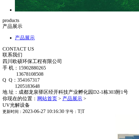
products
产品展示
产品展示
CONTACT US
联系我们
四川欧硕环保工程有限公司
手 机：15902880265
13678108508
Q Q：354167317
1205183648
地 址：成都龙泉驿区经开科技产业孵化园D2-1栋303附1号
你现在的位置：
网站首页
>
产品展示
>
UV光解设备
2023-06-27 10:16:30
T
|
T
更新时间：
字号：