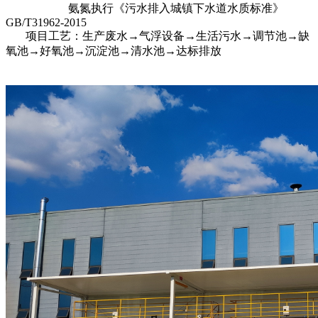
氨氮执行《污水排入城镇下水道水质标准》
GB/T31962-2015
项目工艺：
生产废水→气浮设备→生活污水→调节池→缺
氧池→好氧池→沉淀池→清水池
→达标排放